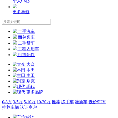
个人中心
更多导航
二手汽车
面包客车
二手货车
工程农用车
租赁配件
大众
本田
丰田
别克
现代
更多品牌
0-3万
3-5万
5-10万
10-20万
推荐
练手车
准新车
低价SUV
推荐车辆
认证商户