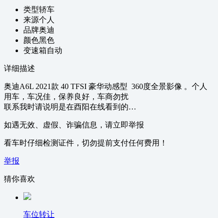
类型
轿车
来源
个人
品牌
奥迪
颜色
黑色
变速箱
自动
详细描述
奥迪A6L 2021款 40 TFSI 豪华动感型 360度全景影像 。个人
用车，车况佳，保养良好，车商勿扰
联系我时请说明是在酉阳在线看到的…
如遇无效、虚假、诈骗信息，请立即举报
看车时仔细检测证件，切勿提前支付任何费用！
举报
猜你喜欢
车位转让