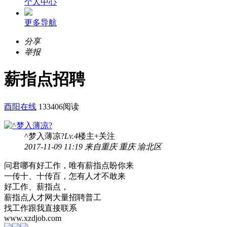
个人中心
更多导航
分享
举报
薪指点招聘
酉阳在线
133406阅读
^梦入薄凉?
Lv.4
楼主
+关注
2017-11-09 11:19 来自重庆 重庆 渝北区
问君哪有好工作，唯有薪指点盼你来
一传十、十传百，怎有人才不敢来
好工作、薪指点，
薪指点人才网大量招聘普工
找工作跟我直接联系
www.xzdjob.com