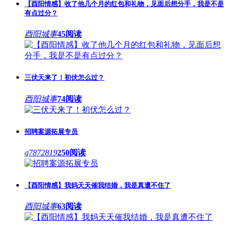
【酉阳情感】收了他几个月的红包和礼物，见面后想分手，我是不是
有点过分？
酉阳城事
45阅读
三伏天来了！初伏怎么过？
酉阳城事
74阅读
招聘案源拓展专员
g7872819
250阅读
【酉阳情感】我妈天天催我结婚，我是真遭不住了
酉阳城事
63阅读